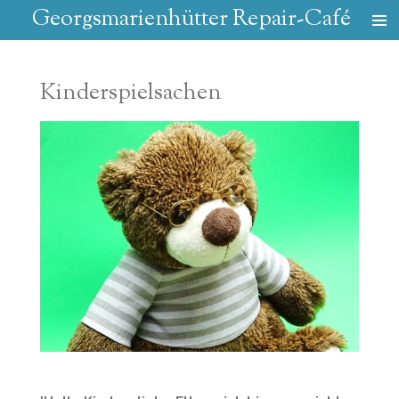
Georgsmarienhütter Repair-Café
Zum
Hauptinhalt
springen
Kinderspielsachen