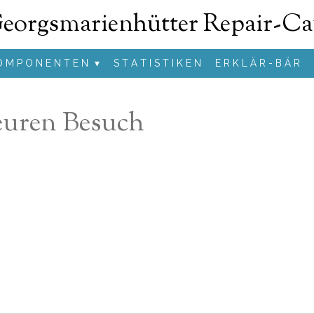
eorgsmarienhütter Repair-Ca
O M P O N E N T E N
S T A T I S T I K E N
E R K L Ä R - B Ä R
 euren Besuch