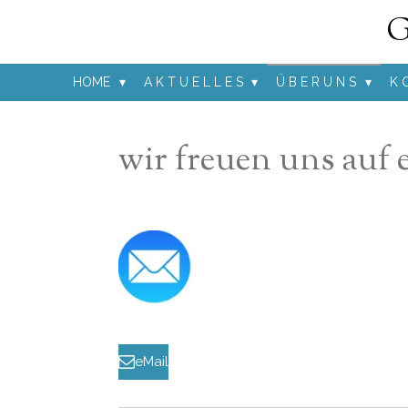
G
Zum
Hauptinhalt
springen
HOME
A K T U E L L E S
Ü B E R U N S
K 
wir freuen uns auf
eMail